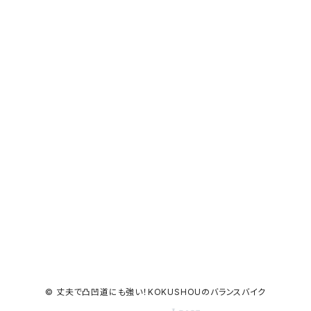
© 丈夫で凸凹道にも強い！KOKUSHOUのバランスバイク